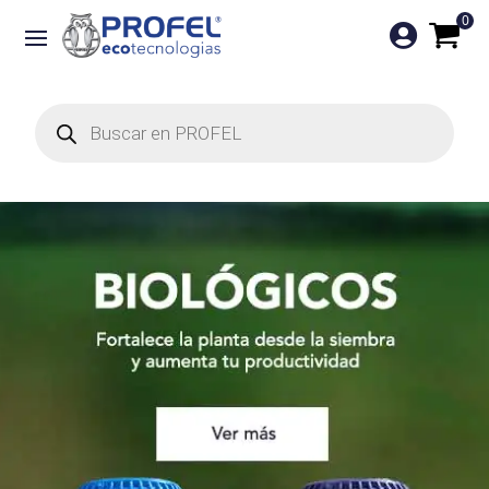
0

Búsqueda
de
productos