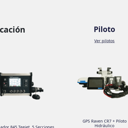
icación
Piloto
Ver pilotos
GPS Raven CR7 + Piloto
Hidráulico
lador 845 Teejet, 5 Secciones