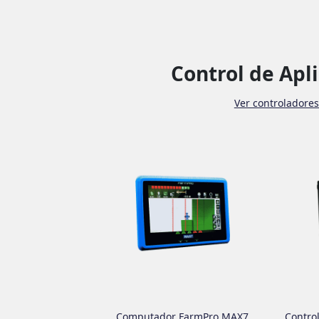
Control de Apl
Ver controladores
Computador FarmPro MAX7
Contro