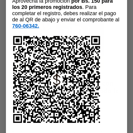
Aprovechá la promoción
por Bs. 150 para
los 20 primeros registrados
.
Para
completar el registro, debes realizar el pago
de al QR de abajo y enviar el comprobante al
760-06342
.
Incrementa el rendimiento con
la aplicación uniforme en toda la
planta
Mejora el control de malezas, plagas y
enfermedades
Optimiza los volúmenes de agua, agroquímicos y