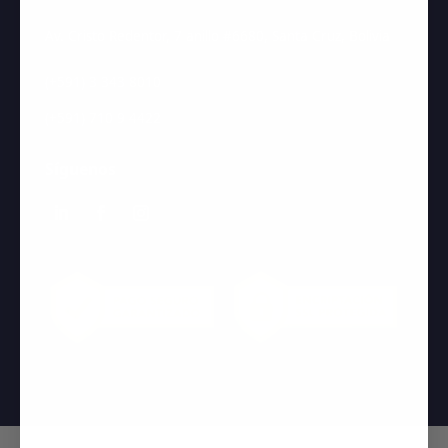
Av. Cristo Redentor, 7 anillo #6680, Santa Cruz, Bolivia
(+591) 3 343 8010
(+591) 710 9 4422
Síguenos