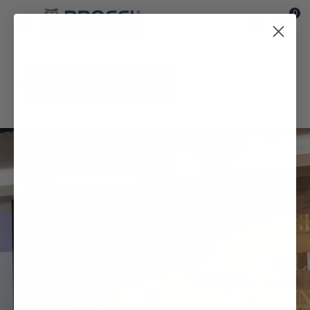
0

Búsqueda
de
productos