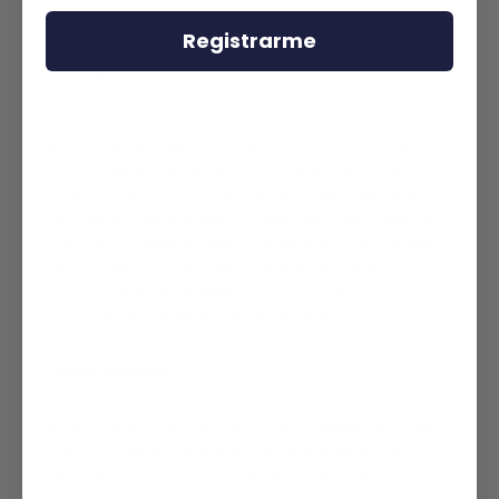
el número de aplicaciones
Registrarme
Gana en promedio desde 50 USD/ha
El kit terrestre SPE para máquinas terrestres consta
de un conjunto de módulos de control electrónico,
distribución y generación de alto voltaje, agregado a
un conjunto de aisladores especiales, fabricados en
polímero de alta resistencia preparado para cargas
de alta tensión, y resistente a la abrasividad
química. El kit es adaptable a los más diversos
modelos de máquinas pulverizadoras.
Cómo funciona?
El kit energiza las gotas de la fumigadora con 7.000
Volts (-), creando atracción con la planta que las
acelera y uniformiza su llegada al haz y envés.
Aumenta más del 25% la cobertura del agroquímico