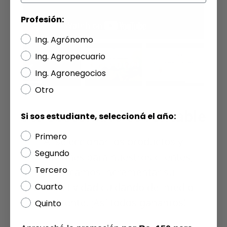
Profesión:
Ing. Agrónomo
Ing. Agropecuario
Ing. Agronegocios
Otro
Ser sostenible es rentable
Si sos estudiante, seleccioná el año:
Primero
Al seleccionar los productos y
Segundo
soluciones para nuestros clientes,
Tercero
buscamos incrementar su
productividad cuidando del medio
Cuarto
ambiente. ¡Así todos ganamos!
Quinto