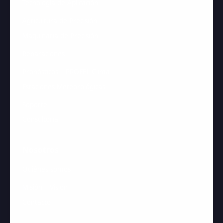
Tecnología de Aplicación
Agricultura de Precisión
Maquinaria de Precisión
Reparaciones
Pronósticos – PROFEL Clima
Estaciones Meteorológicas
Soporte
Consultoría
Nosotros
Quiénes somos
Misión | Visión
Contacto