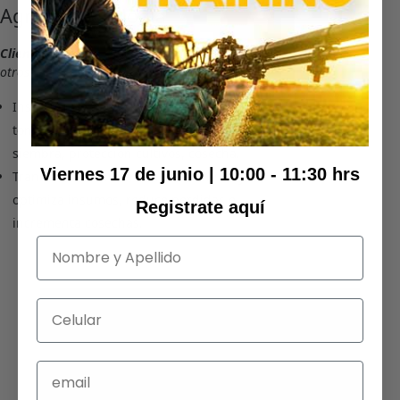
Agrometeorología
Clientes:
Proinpa, El Ceibo, Sindan, Senasag +
otros
Inserción de datos agrometeorológicos en la
toma de decisiones para operación diaria,
siembra, protección cultivos, cosecha.
Viernes 17 de junio | 10:00 - 11:30 hrs
Transformar la incertidumbre en riesgo
optimiza insumos, reduce perdidas e
Registrate aquí
incrementa cosechas.