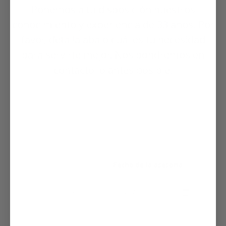
Ponemos a tu disposición nuestros
conocimiento y experiencia de 33 años. Por
favor, detalla abajo cuál es tu necesidad
para servirte mejor. Nos pondremos en
contacto lo antes posible.
Fecha de la asesoría