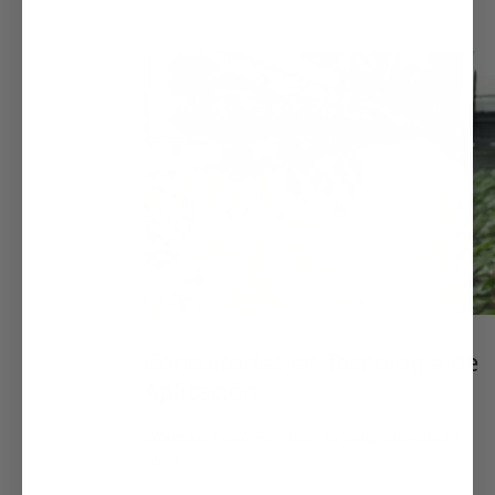
Consultorías en Tecnología de
Aplicación
Clientes:
Cinco Estrellas, Sogima, Guayabal +
otros