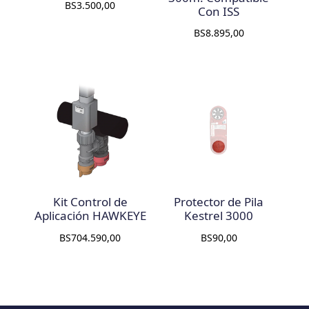
BS
3.500,00
Con ISS
BS
8.895,00
Kit Control de
Protector de Pila
Aplicación HAWKEYE
Kestrel 3000
BS
704.590,00
BS
90,00