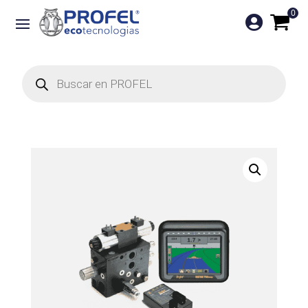
0

Búsqueda
de
productos