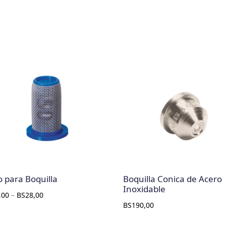
ro para Boquilla
Boquilla Conica de Acero
Inoxidable
,00
–
BS
28,00
BS
190,00