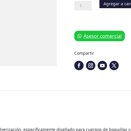
Agregar a car
Válvula
de
Alivio
de
1"
cantidad
Asesor comercial
Compartir
lverización, específicamente diseñado para cuerpos de boquillas 