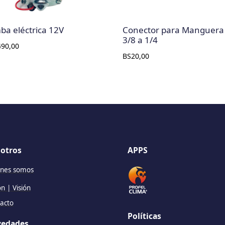
a eléctrica 12V
Conector para Manguera
3/8 a 1/4
490,00
BS
20,00
otros
APPS
nes somos
ón | Visión
acto
Políticas
edades