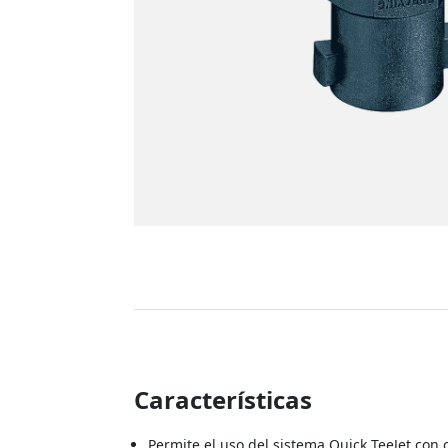
Características
Permite el uso del sistema Quick TeeJet con