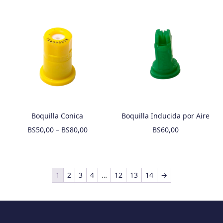
Boquilla Conica
Boquilla Inducida por Aire
BS
50,00
–
BS
80,00
BS
60,00
1
2
3
4
…
12
13
14
→