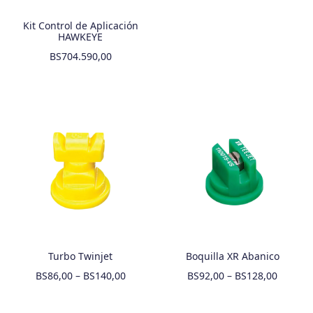
Kit Control de Aplicación
HAWKEYE
BS
704.590,00
Turbo Twinjet
Boquilla XR Abanico
BS
86,00
–
BS
140,00
BS
92,00
–
BS
128,00