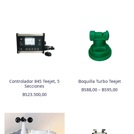
Controlador 845 Teejet, 5
Boquilla Turbo Teejet
Secciones
BS
88,00
–
BS
95,00
BS
23.500,00