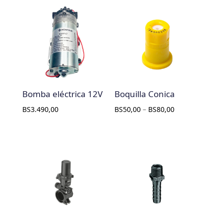
Bomba eléctrica 12V
Boquilla Conica
BS
3.490,00
BS
50,00
–
BS
80,00