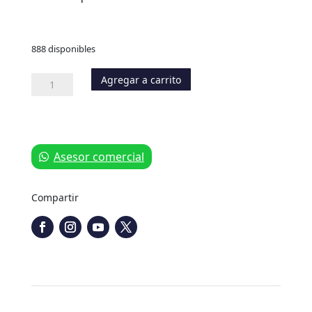
888 disponibles
Agregar a carrito
Adaptador
Rosca
Simple
Hembra
1/4"
cantidad
Asesor comercial
Compartir