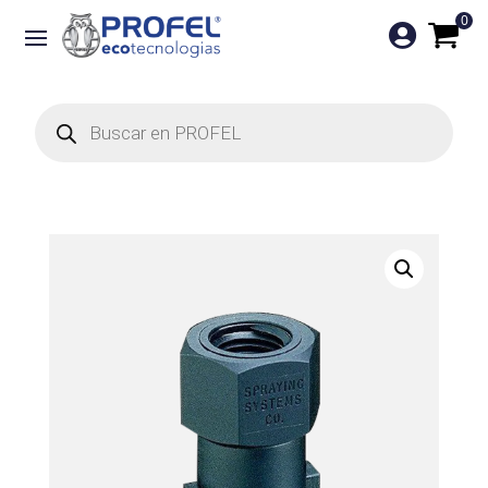
0

Búsqueda
de
productos