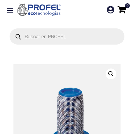
0

Búsqueda
de
productos