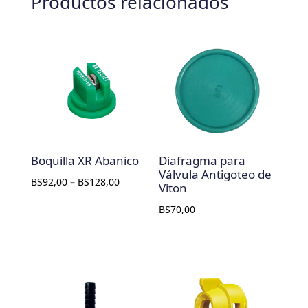
Productos relacionados
Boquilla XR Abanico
Diafragma para
Válvula Antigoteo de
BS
92,00
–
BS
128,00
Viton
BS
70,00