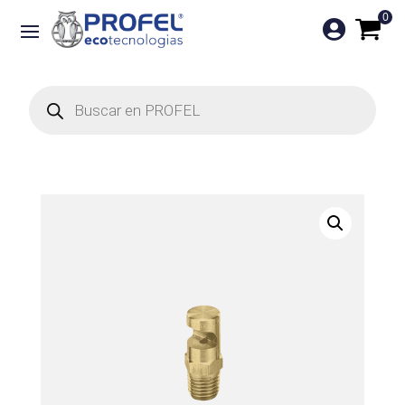
0

Búsqueda
de
productos