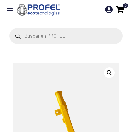
0

Búsqueda
de
productos