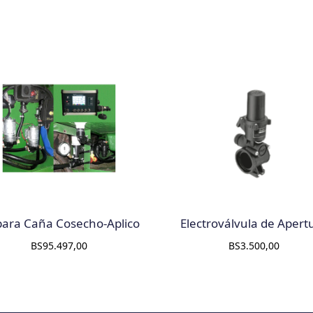
 para Caña Cosecho-Aplico
Electroválvula de Apert
BS
95.497,00
BS
3.500,00