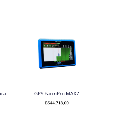
ura
GPS FarmPro MAX7
BS
44.718,00