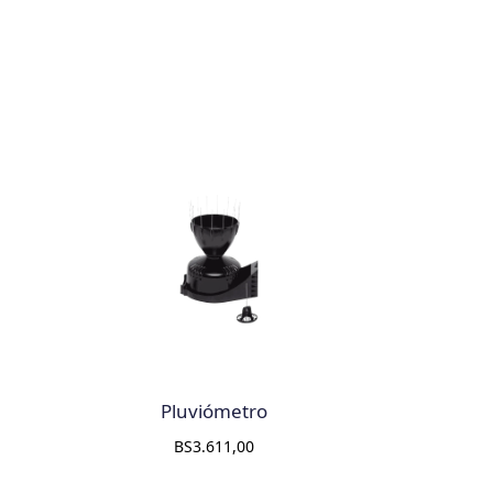
Pluviómetro
BS
3.611,00