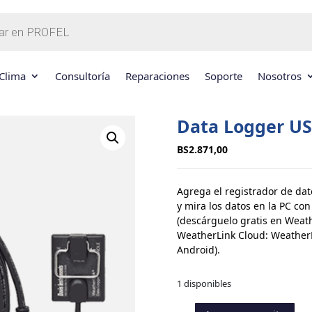
Clima
Consultoría
Reparaciones
Soporte
Nosotros
Data Logger U
BS
2.871,00
Agrega el registrador de da
y mira los datos en la PC c
(descárguelo gratis en Weath
WeatherLink Cloud: WeatherL
Android).
1 disponibles