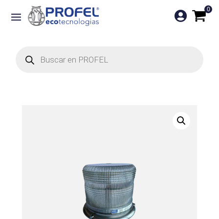
0

Búsqueda
de
productos