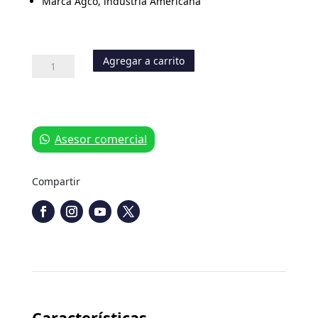
Marca Agco, industria Americana
Agregar a carrito
Flasher/Foco
de
Alto
Voltage
cantidad
Asesor comercial
Compartir
Características