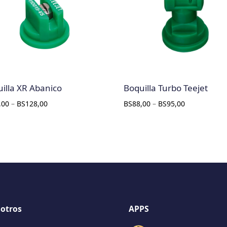
illa XR Abanico
Boquilla Turbo Teejet
,00
–
BS
128,00
BS
88,00
–
BS
95,00
otros
APPS