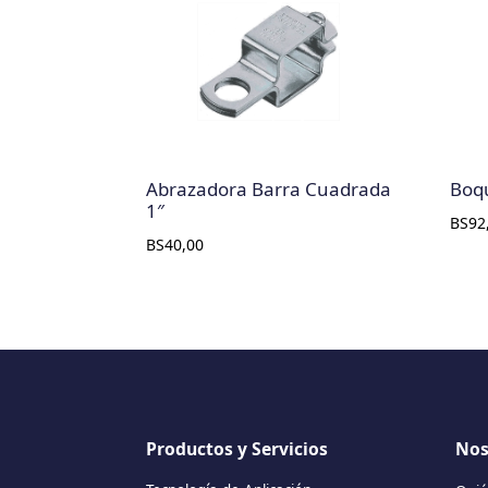
Abrazadora Barra Cuadrada
Boqu
1″
BS
92
BS
40,00
Productos y Servicios
Nos