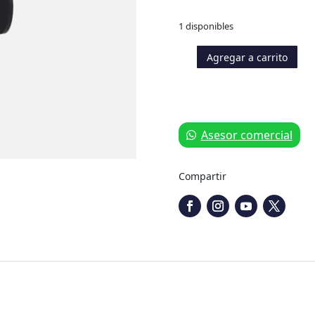
1 disponibles
Agregar a carrito
Flujómetro
para
Case,
New
Holland
Asesor comercial
y
Metalford
cantidad
Compartir