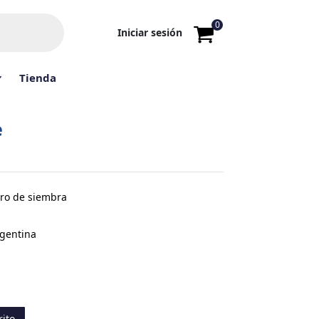
0
Iniciar sesión
Tienda
e
rro de siembra
rgentina
rito