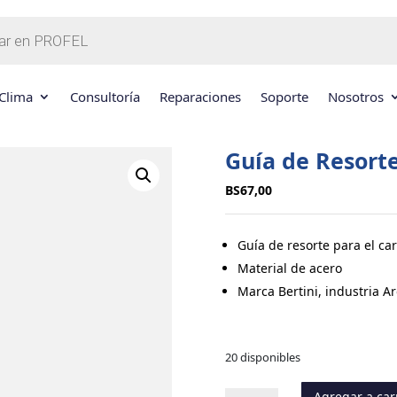
Clima
Consultoría
Reparaciones
Soporte
Nosotros
Guía de Resort
BS
67,00
Guía de resorte para el ca
Material de acero
Marca Bertini, industria A
20 disponibles
Agregar a car
Guía