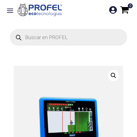
0

Búsqueda
de
productos