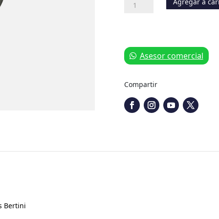
Agregar a car
Maza
de
Rueda
Niveladora
Bertini
10.000
Asesor comercial
cantidad
Compartir
 Bertini