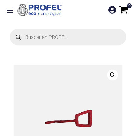
0

Búsqueda
de
productos