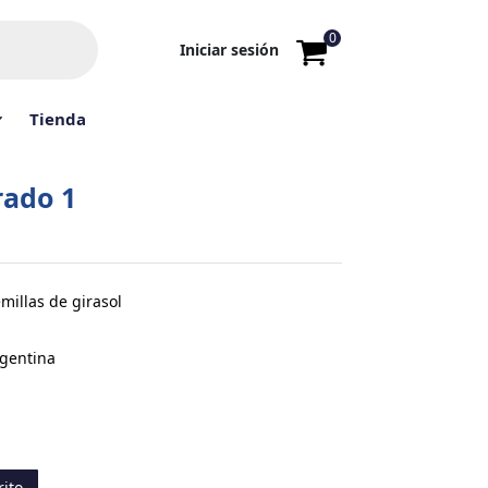
0
Iniciar sesión
Tienda
rado 1
millas de girasol
rgentina
rito