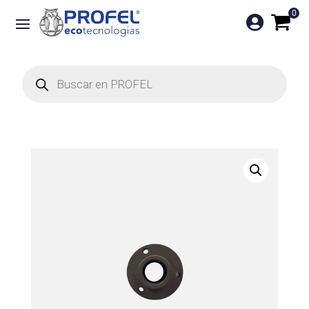
0

Búsqueda
de
productos