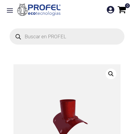
0

Búsqueda
de
productos