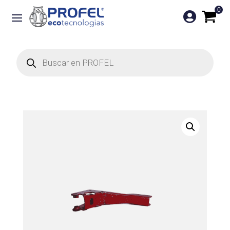
0

Búsqueda
de
productos