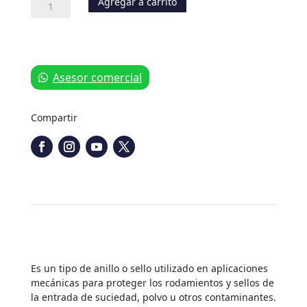
Agregar a carrito
Tope/sello
de
Bomba
cantidad
Asesor comercial
Compartir
Es un tipo de anillo o sello utilizado en aplicaciones
mecánicas para proteger los rodamientos y sellos de
la entrada de suciedad, polvo u otros contaminantes.