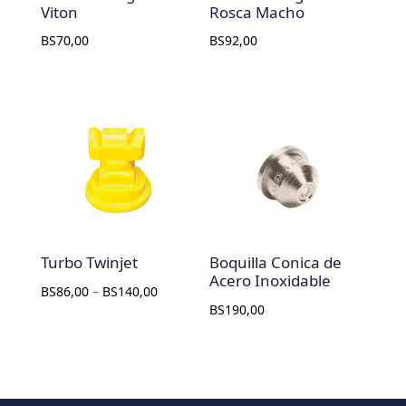
Viton
Rosca Macho
BS
70,00
BS
92,00
Turbo Twinjet
Boquilla Conica de
Acero Inoxidable
BS
86,00
–
BS
140,00
BS
190,00