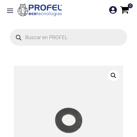
0

Búsqueda
de
productos