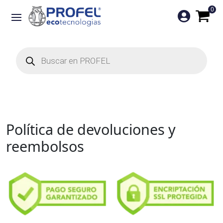
0

Búsqueda
de
productos
Política de devoluciones y
reembolsos