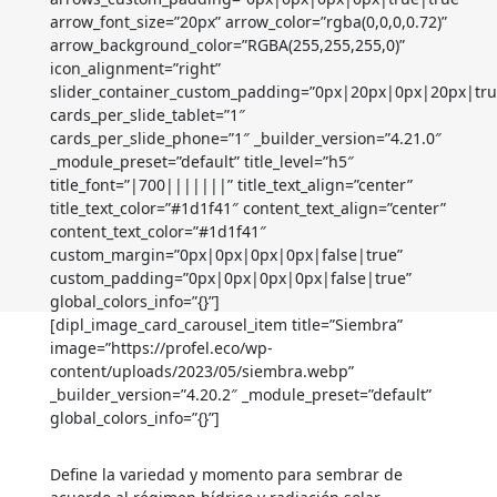
arrow_font_size=”20px” arrow_color=”rgba(0,0,0,0.72)”
arrow_background_color=”RGBA(255,255,255,0)”
icon_alignment=”right”
slider_container_custom_padding=”0px|20px|0px|20px|tru
cards_per_slide_tablet=”1″
cards_per_slide_phone=”1″ _builder_version=”4.21.0″
_module_preset=”default” title_level=”h5″
title_font=”|700|||||||” title_text_align=”center”
title_text_color=”#1d1f41″ content_text_align=”center”
content_text_color=”#1d1f41″
custom_margin=”0px|0px|0px|0px|false|true”
custom_padding=”0px|0px|0px|0px|false|true”
global_colors_info=”{}”]
[dipl_image_card_carousel_item title=”Siembra”
image=”https://profel.eco/wp-
content/uploads/2023/05/siembra.webp”
_builder_version=”4.20.2″ _module_preset=”default”
global_colors_info=”{}”]
Define la variedad y momento para sembrar de