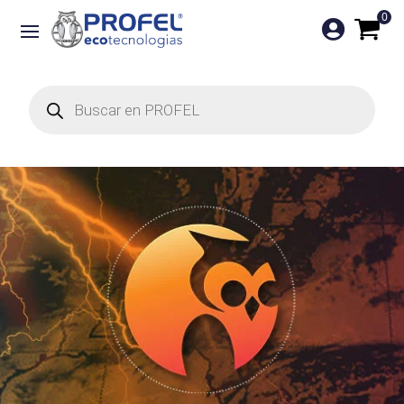
0

Búsqueda
de
productos