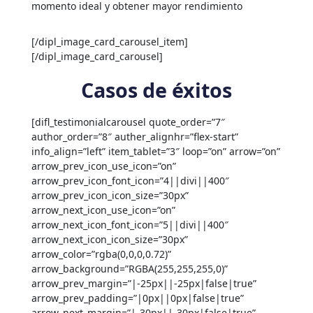
momento ideal y obtener mayor rendimiento
[/dipl_image_card_carousel_item]
[/dipl_image_card_carousel]
Casos de éxitos
[difl_testimonialcarousel quote_order=”7″
author_order=”8″ auther_alignhr=”flex-start”
info_align=”left” item_tablet=”3″ loop=”on” arrow=”on”
arrow_prev_icon_use_icon=”on”
arrow_prev_icon_font_icon=”4||divi||400″
arrow_prev_icon_icon_size=”30px”
arrow_next_icon_use_icon=”on”
arrow_next_icon_font_icon=”5||divi||400″
arrow_next_icon_icon_size=”30px”
arrow_color=”rgba(0,0,0,0.72)”
arrow_background=”RGBA(255,255,255,0)”
arrow_prev_margin=”|-25px||-25px|false|true”
arrow_prev_padding=”|0px||0px|false|true”
arrow_next_margin=”|-30px||-30px|false|true”