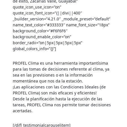
de éxito, Zacarias Valle, Guayabal”
quote_icon_use_icon=”on”
quote_icon_font_icon=”{||divi||400″
_builder_version=”4.21.0″ _module_preset=”default”
name_text_color=”#333333″ name_font_size=”18px”
background_color=”#F6F6F6″
background_enable_color=”on”
border_radii=”on|5px|5px|5px|5px”
global_colors_info=”{}”]
PROFEL Clima es una herramienta importantísima
para las tomas de decisiones referente al clima, ya
sea en las previsiones o en la información
momentánea que nos da la estación.
¡Las aplicaciones con las Condiciones Ideales (de
PROFEL Clima) son más eficaces y eficientes!
Desde la planificación hasta la ejecución de las
tareas, PROFEL Clima nos permite tomar decisiones
acertadas.
[/difl_testimonialcarouselitem]