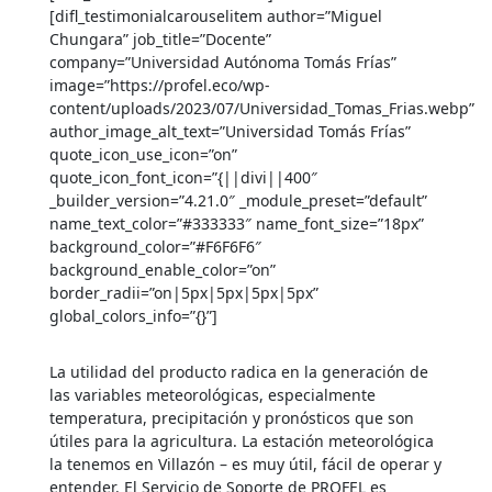
[difl_testimonialcarouselitem author=”Miguel
Chungara” job_title=”Docente”
company=”Universidad Autónoma Tomás Frías”
image=”https://profel.eco/wp-
content/uploads/2023/07/Universidad_Tomas_Frias.webp”
author_image_alt_text=”Universidad Tomás Frías”
quote_icon_use_icon=”on”
quote_icon_font_icon=”{||divi||400″
_builder_version=”4.21.0″ _module_preset=”default”
name_text_color=”#333333″ name_font_size=”18px”
background_color=”#F6F6F6″
background_enable_color=”on”
border_radii=”on|5px|5px|5px|5px”
global_colors_info=”{}”]
La utilidad del producto radica en la generación de
las variables meteorológicas, especialmente
temperatura, precipitación y pronósticos que son
útiles para la agricultura. La estación meteorológica
la tenemos en Villazón – es muy útil, fácil de operar y
entender. El Servicio de Soporte de PROFEL es