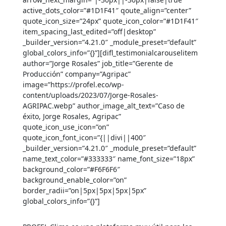
active_dots_color=”#1D1F41″ qoute_align=”center”
quote_icon_size=”24px” quote_icon_color=”#1D1F41″
item_spacing_last_edited=”off|desktop”
_builder_version=”4.21.0″ _module_preset=”default”
global_colors_info=”{}”][difl_testimonialcarouselitem
author=”Jorge Rosales” job_title=”Gerente de
Producción” company=”Agripac”
image=”https://profel.eco/wp-
content/uploads/2023/07/Jorge-Rosales-
AGRIPAC.webp” author_image_alt_text=”Caso de
éxito, Jorge Rosales, Agripac”
quote_icon_use_icon=”on”
quote_icon_font_icon=”{||divi||400″
_builder_version=”4.21.0″ _module_preset=”default”
name_text_color=”#333333″ name_font_size=”18px”
background_color=”#F6F6F6″
background_enable_color=”on”
border_radii=”on|5px|5px|5px|5px”
global_colors_info=”{}”]