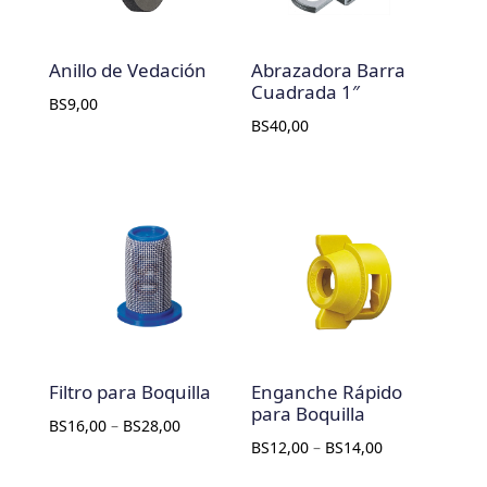
Anillo de Vedación
Abrazadora Barra
Cuadrada 1″
BS
9,00
BS
40,00
Filtro para Boquilla
Enganche Rápido
para Boquilla
BS
16,00
–
BS
28,00
BS
12,00
–
BS
14,00