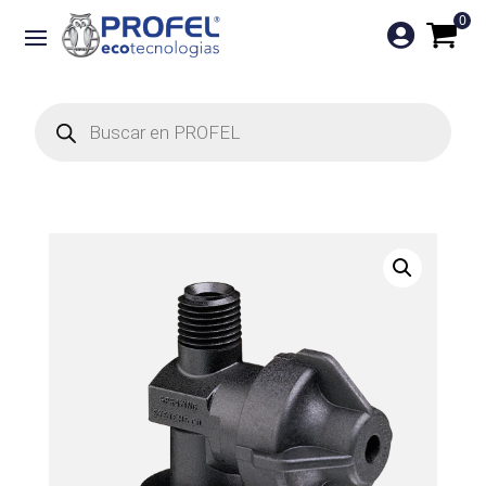
0

Búsqueda
de
productos