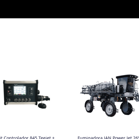
it Controlador 845 Teejet +
Fumigadora JAN Power Jet 26