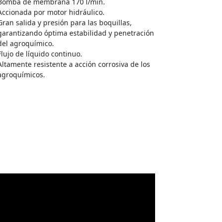
Bomba de membrana 170 l/min.
Accionada por motor hidráulico.
Gran salida y presión para las boquillas,
garantizando óptima estabilidad y penetración
del agroquímico.
Flujo de líquido continuo.
Altamente resistente a acción corrosiva de los
agroquímicos.