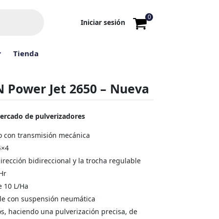
0
Iniciar sesión
Tienda
 Power Jet 2650 – Nueva
mercado de pulverizadores
o con transmisión mecánica
4×4
irección bidireccional y la trocha regulable
Hr
e 10 L/Ha
le con suspensión neumática
s, haciendo una pulverización precisa, de