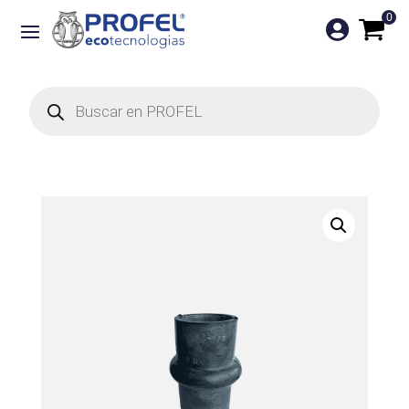
0

Búsqueda
de
productos