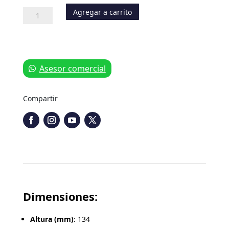
Agregar a carrito
Manguera
Recta
para
Filtro
de
Aire
Asesor comercial
cantidad
Compartir
Dimensiones:
Altura (mm)
: 134