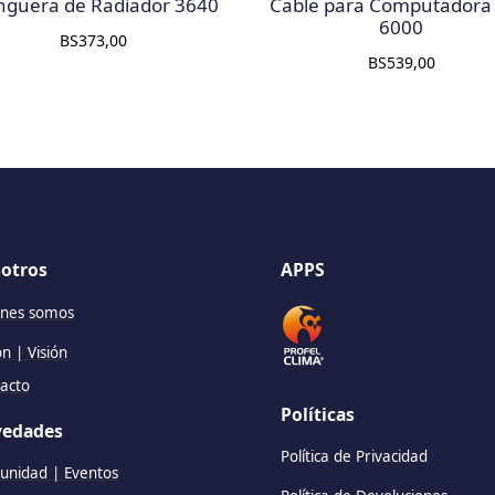
guera de Radiador 3640
Cable para Computadora
6000
BS
373,00
BS
539,00
otros
APPS
nes somos
ón | Visión
acto
Políticas
edades
Política de Privacidad
nidad | Eventos