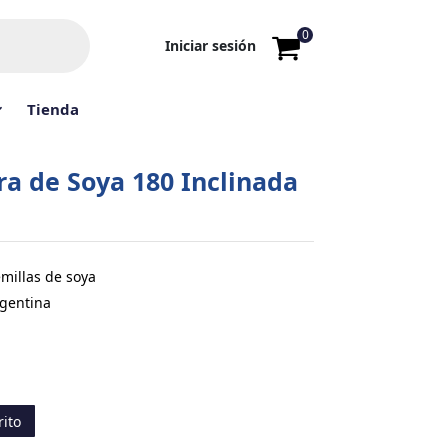
0
Iniciar sesión
Tienda
a de Soya 180 Inclinada
emillas de soya
rgentina
rito