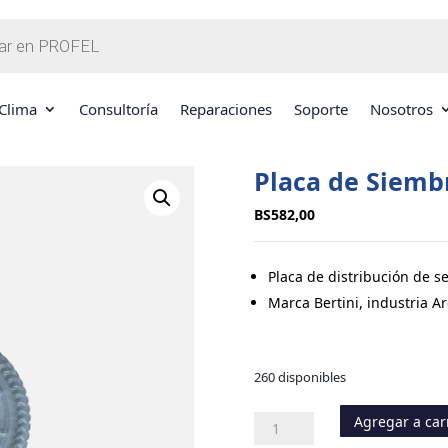
Clima
Consultoría
Reparaciones
Soporte
Nosotros
Placa de Siembr
BS
582,00
Placa de distribución de s
Marca Bertini, industria A
260 disponibles
Agregar a car
Placa
de