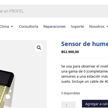
Clima
Consultoría
Reparaciones
Soporte
Nosotros
Sensor de hume
BS
2.900,00
Se usa para observar el nivel
una gama de 0 (completament
sensores a una estación ina
suelo. Incluye un cable de 40
5 disponibles
Agregar a car
Sensor