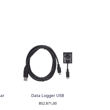
lar
Data Logger USB
BS
2.871,00