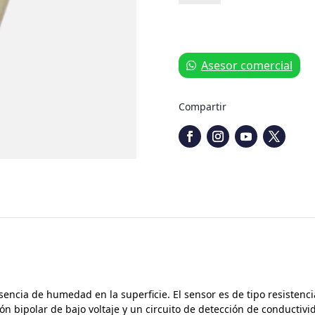
de
humedad
foliar
cantidad
Asesor comercial
Compartir
ncia de humedad en la superficie. El sensor es de tipo resistencia 
ción bipolar de bajo voltaje y un circuito de detección de conductiv