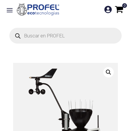
0

Búsqueda
de
productos