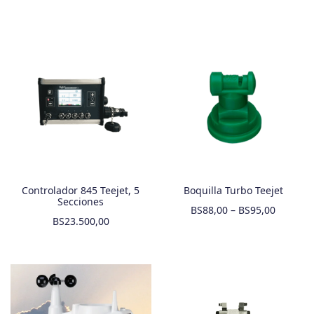
Controlador 845 Teejet, 5
Boquilla Turbo Teejet
Secciones
BS
88,00
–
BS
95,00
BS
23.500,00