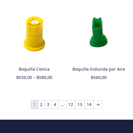
Boquilla Conica
Boquilla Inducida por Aire
BS
50,00
–
BS
80,00
BS
60,00
1
2
3
4
…
12
13
14
→