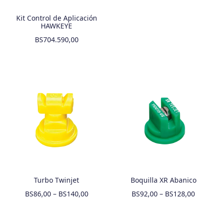
Kit Control de Aplicación
HAWKEYE
BS
704.590,00
Turbo Twinjet
Boquilla XR Abanico
BS
86,00
–
BS
140,00
BS
92,00
–
BS
128,00