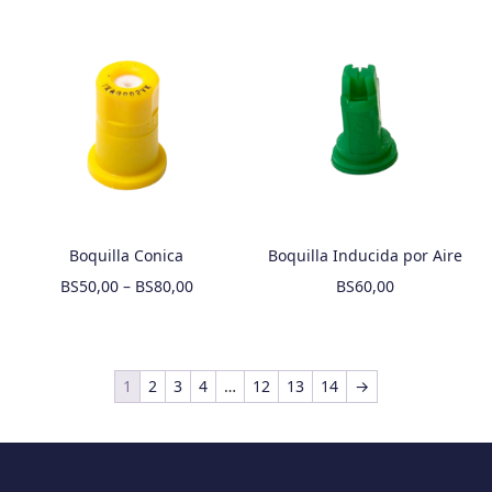
Boquilla Conica
Boquilla Inducida por Aire
BS
50,00
–
BS
80,00
BS
60,00
1
2
3
4
…
12
13
14
→