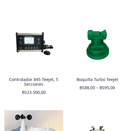
Controlador 845 Teejet, 5
Boquilla Turbo Teejet
Secciones
BS
88,00
–
BS
95,00
BS
23.500,00