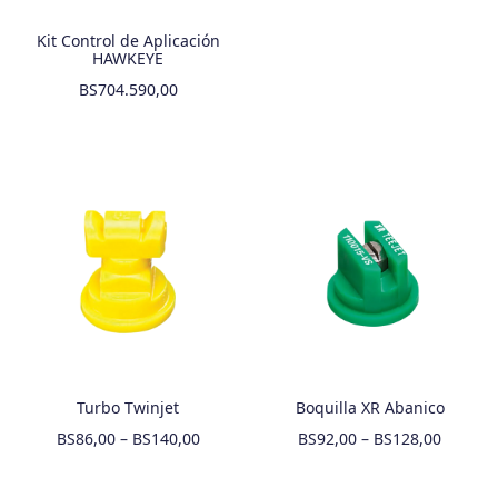
Kit Control de Aplicación
HAWKEYE
BS
704.590,00
Turbo Twinjet
Boquilla XR Abanico
BS
86,00
–
BS
140,00
BS
92,00
–
BS
128,00