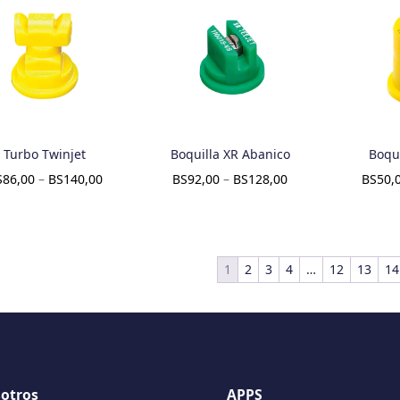
Turbo Twinjet
Boquilla XR Abanico
Boqui
S
86,00
–
BS
140,00
BS
92,00
–
BS
128,00
BS
50,
1
2
3
4
…
12
13
14
otros
APPS