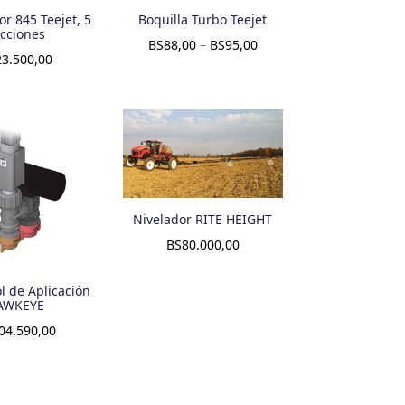
or 845 Teejet, 5
Boquilla Turbo Teejet
cciones
BS
88,00
–
BS
95,00
23.500,00
Nivelador RITE HEIGHT
BS
80.000,00
ol de Aplicación
AWKEYE
04.590,00