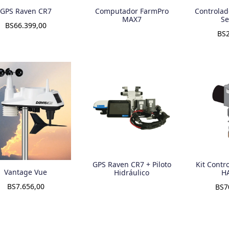
GPS Raven CR7
Computador FarmPro
Controlad
MAX7
Se
BS
66.399,00
BS
GPS Raven CR7 + Piloto
Kit Contr
Vantage Vue
Hidráulico
H
BS
7.656,00
BS
7