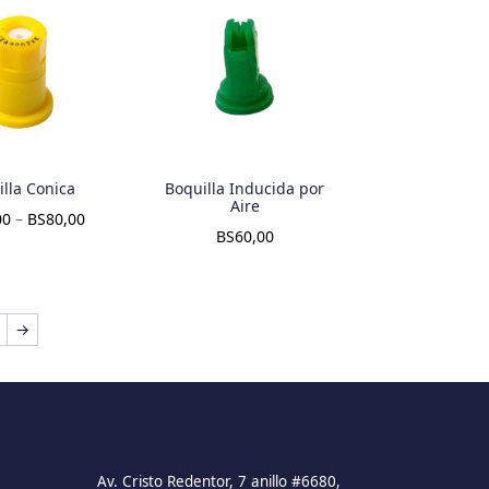
lla Conica
Boquilla Inducida por
Aire
00
–
BS
80,00
BS
60,00
→
Av. Cristo Redentor, 7 anillo #6680,