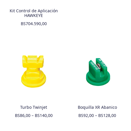
Kit Control de Aplicación
HAWKEYE
BS
704.590,00
Turbo Twinjet
Boquilla XR Abanico
BS
86,00
–
BS
140,00
BS
92,00
–
BS
128,00