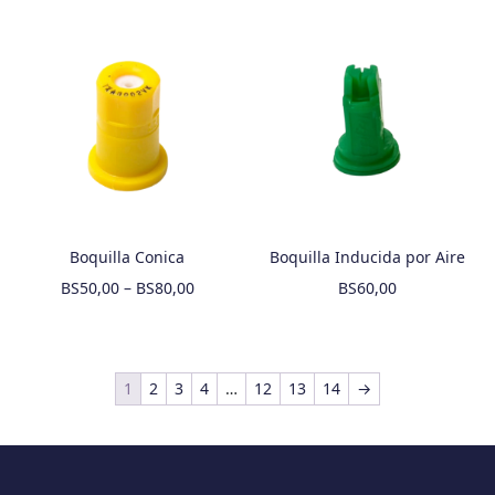
Boquilla Conica
Boquilla Inducida por Aire
BS
50,00
–
BS
80,00
BS
60,00
1
2
3
4
…
12
13
14
→