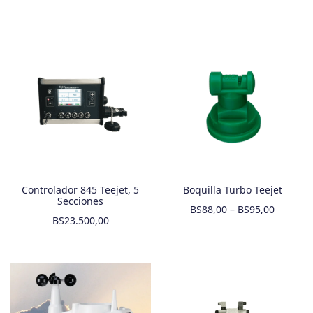
Controlador 845 Teejet, 5
Boquilla Turbo Teejet
Secciones
BS
88,00
–
BS
95,00
BS
23.500,00