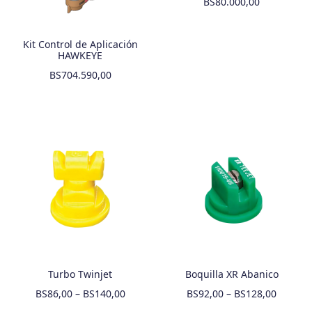
BS
80.000,00
Kit Control de Aplicación
HAWKEYE
BS
704.590,00
Turbo Twinjet
Boquilla XR Abanico
BS
86,00
–
BS
140,00
BS
92,00
–
BS
128,00