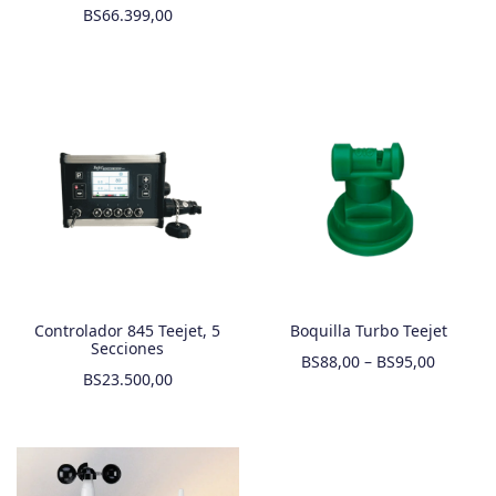
BS
66.399,00
Controlador 845 Teejet, 5
Boquilla Turbo Teejet
Secciones
BS
88,00
–
BS
95,00
BS
23.500,00