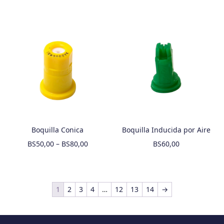
Boquilla Conica
Boquilla Inducida por Aire
BS
50,00
–
BS
80,00
BS
60,00
1
2
3
4
…
12
13
14
→