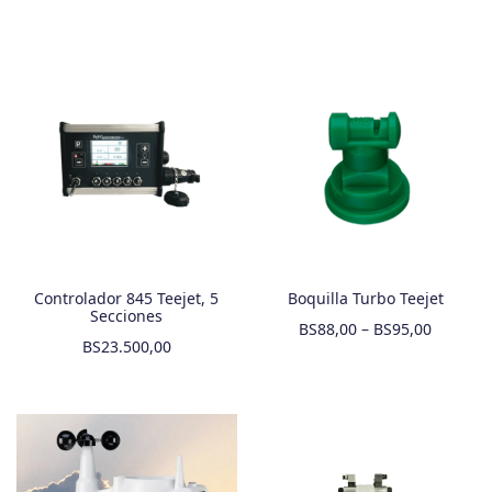
Controlador 845 Teejet, 5
Boquilla Turbo Teejet
Secciones
BS
88,00
–
BS
95,00
BS
23.500,00