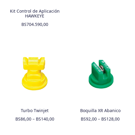
Kit Control de Aplicación
HAWKEYE
BS
704.590,00
Turbo Twinjet
Boquilla XR Abanico
BS
86,00
–
BS
140,00
BS
92,00
–
BS
128,00