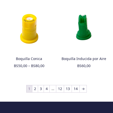
Boquilla Conica
Boquilla Inducida por Aire
BS
50,00
–
BS
80,00
BS
60,00
1
2
3
4
…
12
13
14
→