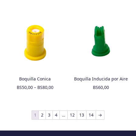
Boquilla Conica
Boquilla Inducida por Aire
BS
50,00
–
BS
80,00
BS
60,00
1
2
3
4
…
12
13
14
→