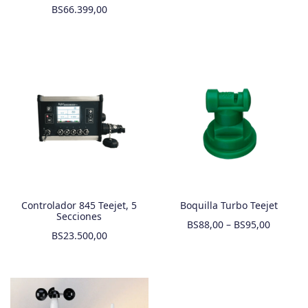
BS
66.399,00
Controlador 845 Teejet, 5
Boquilla Turbo Teejet
Secciones
BS
88,00
–
BS
95,00
BS
23.500,00