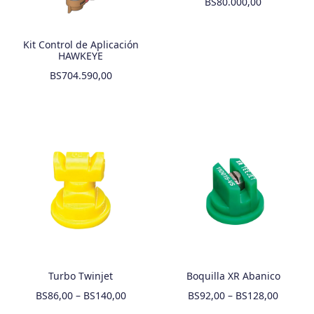
BS
80.000,00
Kit Control de Aplicación
HAWKEYE
BS
704.590,00
Turbo Twinjet
Boquilla XR Abanico
BS
86,00
–
BS
140,00
BS
92,00
–
BS
128,00