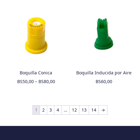
Boquilla Conica
Boquilla Inducida por Aire
BS
50,00
–
BS
80,00
BS
60,00
1
2
3
4
…
12
13
14
→