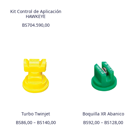
Kit Control de Aplicación
HAWKEYE
BS
704.590,00
Turbo Twinjet
Boquilla XR Abanico
BS
86,00
–
BS
140,00
BS
92,00
–
BS
128,00