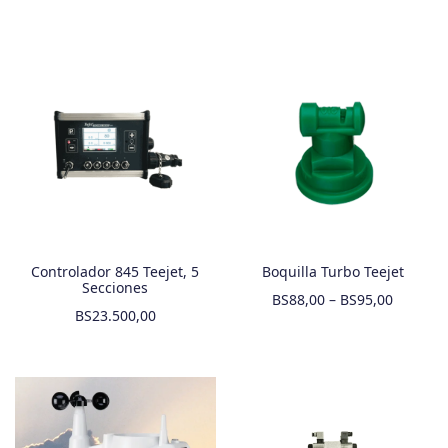
Controlador 845 Teejet, 5
Boquilla Turbo Teejet
Secciones
BS
88,00
–
BS
95,00
BS
23.500,00