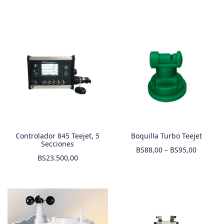
Controlador 845 Teejet, 5
Boquilla Turbo Teejet
Secciones
BS
88,00
–
BS
95,00
BS
23.500,00