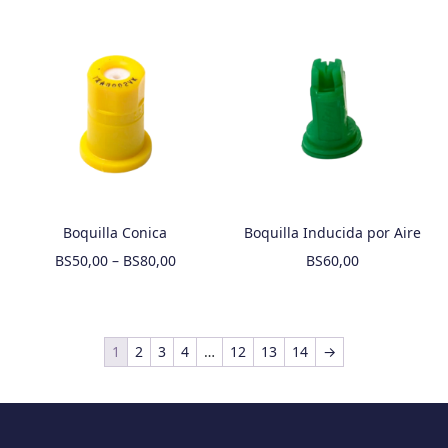
Boquilla Conica
Boquilla Inducida por Aire
BS
50,00
–
BS
80,00
BS
60,00
1
2
3
4
…
12
13
14
→