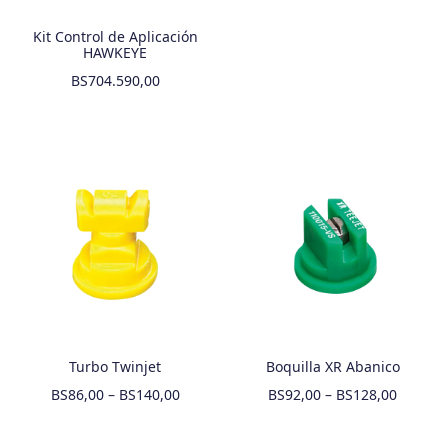
Kit Control de Aplicación
HAWKEYE
BS
704.590,00
Turbo Twinjet
Boquilla XR Abanico
BS
86,00
–
BS
140,00
BS
92,00
–
BS
128,00