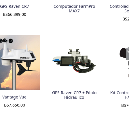
GPS Raven CR7
Computador FarmPro
Controlad
MAX7
Se
BS
66.399,00
BS
GPS Raven CR7 + Piloto
Kit Contr
Vantage Vue
Hidráulico
H
BS
7.656,00
BS
7