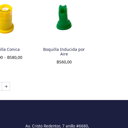
lla Conica
Boquilla Inducida por
Aire
00
–
BS
80,00
BS
60,00
→
Av. Cristo Redentor, 7 anillo #6680,