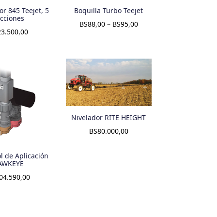
or 845 Teejet, 5
Boquilla Turbo Teejet
cciones
BS
88,00
–
BS
95,00
23.500,00
Nivelador RITE HEIGHT
BS
80.000,00
ol de Aplicación
AWKEYE
04.590,00