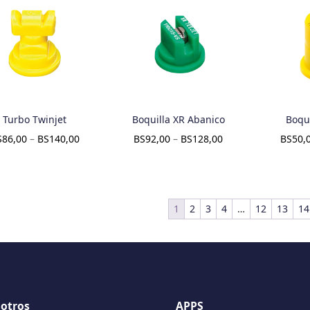
Turbo Twinjet
Boquilla XR Abanico
Boqui
S
86,00
–
BS
140,00
BS
92,00
–
BS
128,00
BS
50,
1
2
3
4
…
12
13
14
otros
APPS