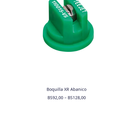
Boquilla XR Abanico
BS
92,00
–
BS
128,00