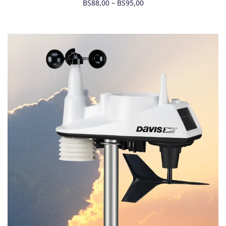
BS
88,00
–
BS
95,00