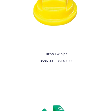
Turbo Twinjet
BS
86,00
–
BS
140,00