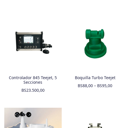
Controlador 845 Teejet, 5
Boquilla Turbo Teejet
Secciones
BS
88,00
–
BS
95,00
BS
23.500,00