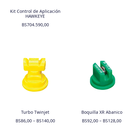
Kit Control de Aplicación
HAWKEYE
BS
704.590,00
Turbo Twinjet
Boquilla XR Abanico
BS
86,00
–
BS
140,00
BS
92,00
–
BS
128,00