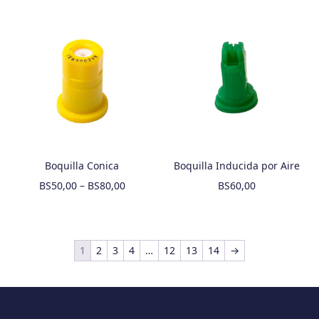
Boquilla Conica
Boquilla Inducida por Aire
BS
50,00
–
BS
80,00
BS
60,00
1
2
3
4
…
12
13
14
→