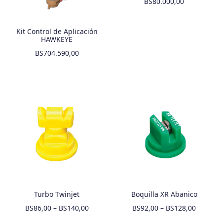
BS
80.000,00
Kit Control de Aplicación
HAWKEYE
BS
704.590,00
Turbo Twinjet
Boquilla XR Abanico
BS
86,00
–
BS
140,00
BS
92,00
–
BS
128,00