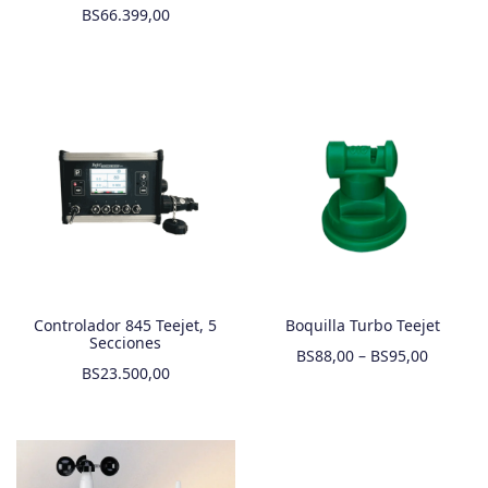
BS
66.399,00
Controlador 845 Teejet, 5
Boquilla Turbo Teejet
Secciones
BS
88,00
–
BS
95,00
BS
23.500,00