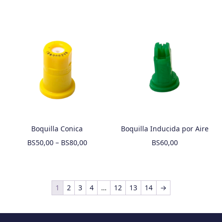
Boquilla Conica
Boquilla Inducida por Aire
BS
50,00
–
BS
80,00
BS
60,00
1
2
3
4
…
12
13
14
→