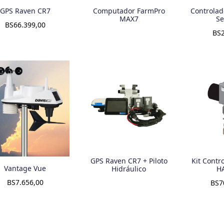
GPS Raven CR7
Computador FarmPro
Controlad
MAX7
Se
BS
66.399,00
BS
GPS Raven CR7 + Piloto
Kit Contr
Vantage Vue
Hidráulico
H
BS
7.656,00
BS
7