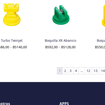
Turbo Twinjet
Boquilla XR Abanico
Boqui
S
86,00
–
BS
140,00
BS
92,00
–
BS
128,00
BS
50,
1
2
3
4
…
12
13
14
otros
APPS