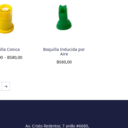
lla Conica
Boquilla Inducida por
Aire
00
–
BS
80,00
BS
60,00
→
Av. Cristo Redentor, 7 anillo #6680,