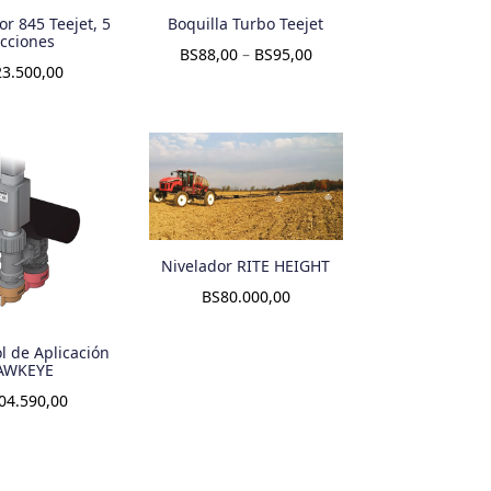
or 845 Teejet, 5
Boquilla Turbo Teejet
cciones
BS
88,00
–
BS
95,00
23.500,00
Nivelador RITE HEIGHT
BS
80.000,00
ol de Aplicación
AWKEYE
04.590,00