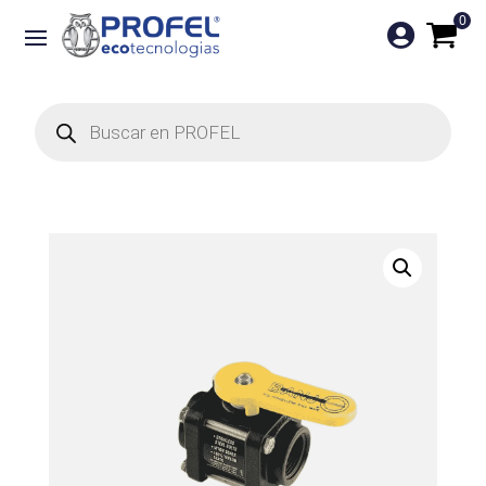
0

Búsqueda
de
productos