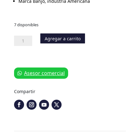
Marca Banjo, industria Americana
7 disponibles
Agregar a carrito
Llave
de
Paso
de
1"
cantidad
Asesor comercial
Compartir