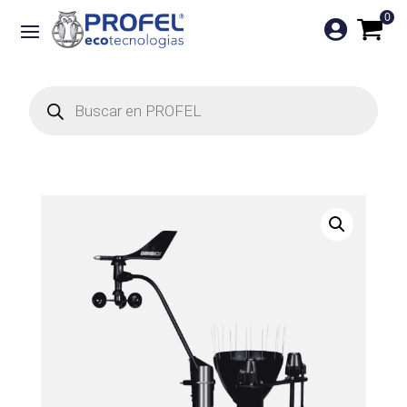
0

Búsqueda
de
productos