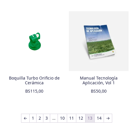
Boquilla Turbo Orificio de
Manual Tecnología
Cerámica
Aplicación, Vol 1
BS
115,00
BS
50,00
←
1
2
3
…
10
11
12
13
14
→