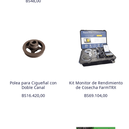
BS
48,00
Polea para Cigueñal con
Kit Monitor de Rendimiento
Doble Canal
de Cosecha FarmTRX
BS
16.420,00
BS
69.104,00