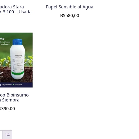
adora Stara
Papel Sensible al Agua
 3.100 – Usada
BS
580,00
Top Bioinsumo
a Siembra
S
390,00
3
14