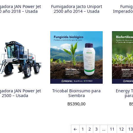
adora JAN Power Jet
Fumigadora Jacto Uniport
Fumig
0 año 2018 – Usada
2500 año 2014 – Usada
Imperador
adora JAN Power Jet
Tricobal Bioinsumo para
Energy 
2500 – Usada
Siembra
par
BS
390,00
B
←
1
2
3
…
11
12
1